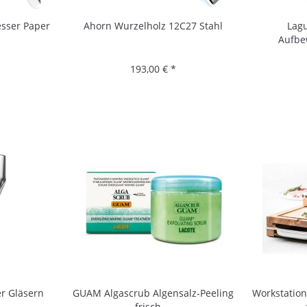
sser Paper
Ahorn Wurzelholz 12C27 Stahl
Lagu
Aufb
193,00 € *
er Gläsern
GUAM Algascrub Algensalz-Peeling
Workstatio
frisch,...