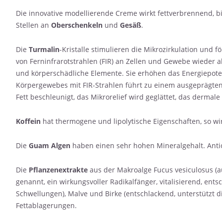
Die innovative modellierende Creme wirkt fettverbrennend, 
Stellen an
Oberschenkeln
und
Gesäß
.
Die
Turmalin
-Kristalle stimulieren die Mikrozirkulation und
von Ferninfrarotstrahlen (FIR) an Zellen und Gewebe wieder a
und körperschädliche Elemente. Sie erhöhen das Energiepoten
Körpergewebes mit FIR-Strahlen führt zu einem ausgeprägten 
Fett beschleunigt, das Mikrorelief wird geglättet, das dermale
Koffein
hat thermogene und lipolytische Eigenschaften, so wir
Die
Guam Algen
haben einen sehr hohen Mineralgehalt. Antiox
Die
Pflanzenextrakte
aus der Makroalge Fucus vesiculosus (au
genannt, ein wirkungsvoller Radikalfänger, vitalisierend, ent
Schwellungen), Malve und Birke (entschlackend, unterstützt
Fettablagerungen.