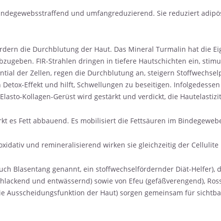
bindegewebsstraffend und umfangreduzierend. Sie reduziert adipös
 fördern die Durchblutung der Haut. Das Mineral Turmalin hat die 
bzugeben. FIR-Strahlen dringen in tiefere Hautschichten ein, stimu
tial der Zellen, regen die Durchblutung an, steigern Stoffwechse
Detox-Effekt und hilft, Schwellungen zu beseitigen. Infolgedess
 Elasto-Kollagen-Gerüst wird gestärkt und verdickt, die Hautelastizi
kt es Fett abbauend. Es mobilisiert die Fettsäuren im Bindegewebe
idativ und remineralisierend wirken sie gleichzeitig der Cellulit
ch Blasentang genannt, ein stoffwechselfördernder Diät-Helfer), d
schlackend und entwässernd) sowie von Efeu (gefäßverengend), Rossk
 die Ausscheidungsfunktion der Haut) sorgen gemeinsam für sicht