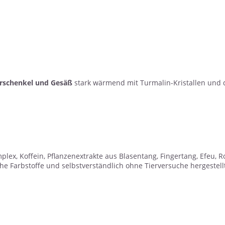
erschenkel und Gesäß
stark wärmend mit Turmalin-Kristallen und de
x, Koffein, Pflanzenextrakte aus Blasentang, Fingertang, Efeu, R
che Farbstoffe und selbstverständlich ohne Tierversuche hergestellt