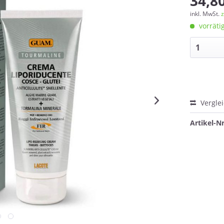
34,80
inkl. MwSt.
z
vorrätig
Vergle
Artikel-Nr