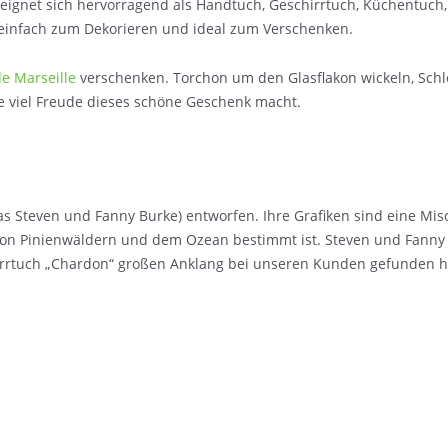
d eignet sich hervorragend als Handtuch, Geschirrtuch, Küchentuch
 einfach zum Dekorieren und ideal zum Verschenken.
e Marseille
verschenken. Torchon um den Glasflakon wickeln, Schle
ie viel Freude dieses schöne Geschenk macht.
as Steven und Fanny Burke) entworfen. Ihre Grafiken sind eine Mi
von Pinienwäldern und dem Ozean bestimmt ist. Steven und Fanny 
hirrtuch „Chardon“ großen Anklang bei unseren Kunden gefunden h