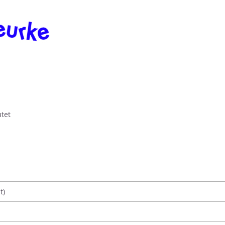
tet
t)